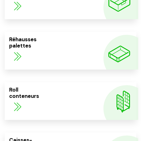
Réhausses
palettes
Roll
conteneurs
Caisses-