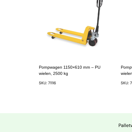
Pompwagen 1150×610 mm – PU
Pomp
wielen, 2500 kg
wiele
SKU: 71116
SKU: 7
Palle