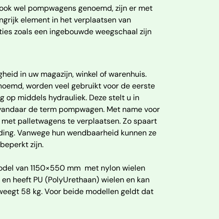
, ook wel pompwagens genoemd, zijn er met
grijk element in het verplaatsen van
ties zoals een ingebouwde weegschaal zijn
heid in uw magazijn, winkel of warenhuis.
oemd, worden veel gebruikt voor de eerste
ng op middels hydrauliek. Deze stelt u in
vandaar de term
pompwagen
. Met name voor
m met palletwagens te verplaatsen. Zo spaart
 lading. Vanwege hun wendbaarheid kunnen ze
eperkt zijn.
model van 1150×550 mm met nylon wielen
 en heeft PU (PolyUrethaan) wielen en kan
weegt 58 kg. Voor beide modellen geldt dat