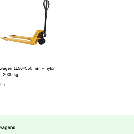
wagen 1150×550 mm – nylon
n, 2000 kg
1117
twagens