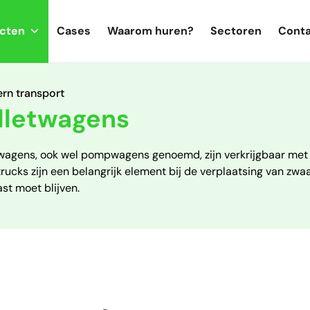
cten
Cases
Waarom huren?
Sectoren
Conta
ern transport
lletwagens
twagens, ook wel pompwagens genoemd, zijn verkrijgbaar met 
trucks zijn een belangrijk element bij de verplaatsing van zw
st moet blijven.