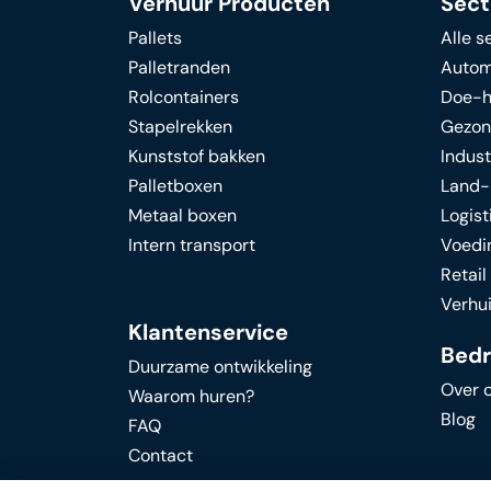
Verhuur Producten
Sect
Pallets
Alle s
Palletranden
Autom
Rolcontainers
Doe-h
Stapelrekken
Gezon
Kunststof bakken
Indust
Palletboxen
Land-
Metaal boxen
Logist
Intern transport
Voedi
Retai
Verhu
Klantenservice
Bedri
Duurzame ontwikkeling
Over 
Waarom huren?
Blog
FAQ
Contact