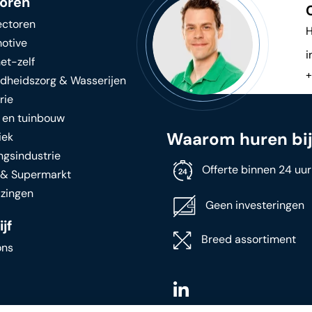
oren
ectoren
H
otive
i
et-zelf
+
dheidszorg & Wasserijen
rie
 en tuinbouw
Waarom huren bi
iek
ngsindustrie
Offerte binnen 24 uur
l & Supermarkt
izingen
Geen investeringen
jf
Breed assortiment
ons