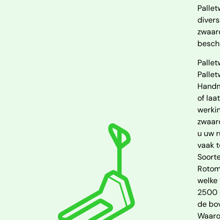
Palle
divers
zwaard
besch
Palle
Pallet
Handm
of laa
werki
zwaard
u uw r
vaak t
Soort
Rotom
welke 
2500 d
de bov
Waaro