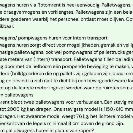
twagens huren via Rotomrent is heel eenvoudig. Palletwagens
e draagvermogens en vorklengtes. Palletwagens zijn een belan
ere goederen waarbij het personeel ontlast moet blijven. Op
ikbaar.
twagens/ pompwagens huren voor intern transport
wagens huren zorgt direct voor mogelijkheden, gemak en veilig
atige palletwagens, ook wel pompwagens of pallettrucks gen
tste meters van (intern) transport. Palletwagens tillen de ladi
ng door met de hefboom een pompende beweging te maken, 
ere (bulk)goederen die op pallets zijn geladen zijn ideaal o
ug en bevindt u zich niet te dicht bij een bewegende zware
ot op de laatste meter ingezet worden waar de ruimtes soms b
en palletwagens
rent biedt twee palletwagens voor verhuur aan. Een stevig 
tot 2000 kg kan dragen. Ons stevigste model is 1150×610 mm
ragen. Het zwaarste model weegt 76 kg, het lichtere model 
enkant van de lepels minimaal 8 cm boven de grond zijn.
m palletwagens huren in plaats van kopen?