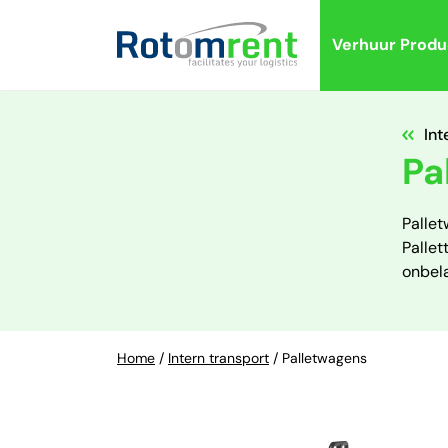
Verhuur Produ
Int
Pa
Palle
Pallet
onbela
Home
/
Intern transport
/
Palletwagens