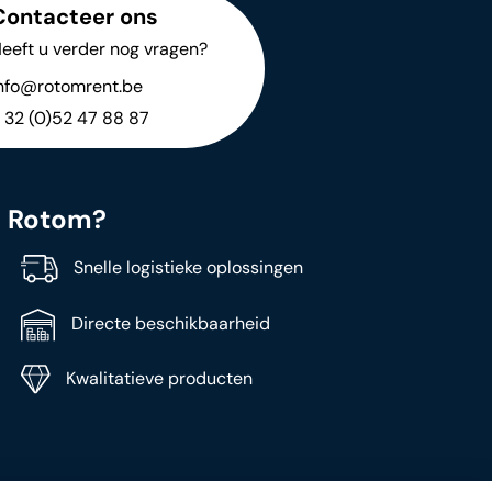
Contacteer ons
eeft u verder nog vragen?
nfo@rotomrent.be
 32 (0)52 47 88 87
j Rotom?
Snelle logistieke oplossingen
Directe beschikbaarheid
Kwalitatieve producten